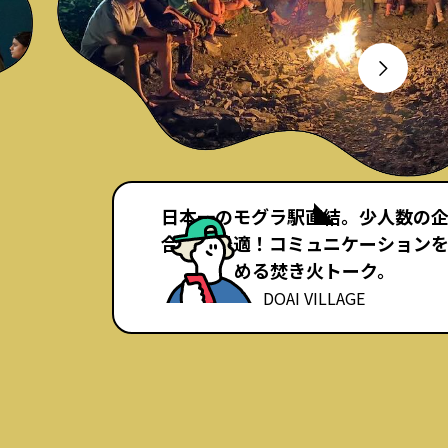
日本一のモグラ駅直結。少人数の
合宿に最適！コミュニケーション
める焚き火トーク。
DOAI VILLAGE