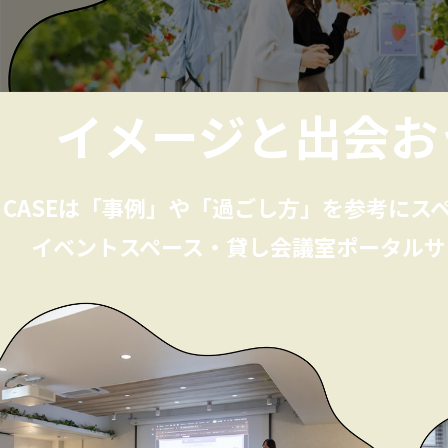
イメージと
出会お
CASEは「事例」や「過ごし方」を
参考にス
イベントスペース・貸し会議室
ポータルサ