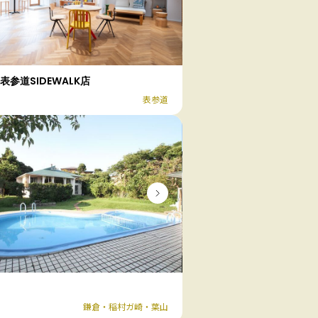
N.表参道SIDEWALK店
表参道
鎌倉・稲村ガ崎・葉山