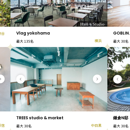
Vlag yokohama
GOBLI
渋谷
横浜
最大 135名
最大 30名
TREES studio & market
鎌倉N邸
原宿
中目黒
最大 30名
最大 30名