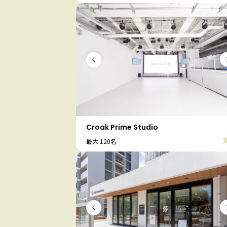
Croak Prime Studio
最大 120名