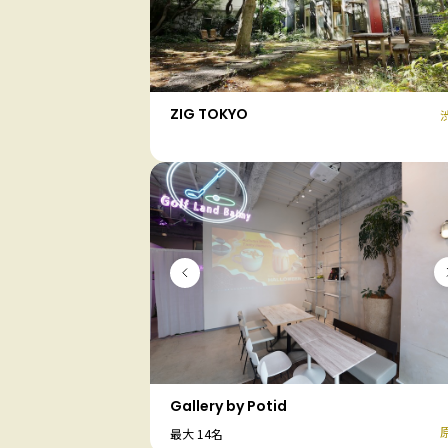
ZIG TOKYO
Gallery by Potid
最大 14名