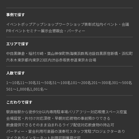
事例で探す
イベント
ポップアップショップ
ワークショップ
表彰式
社内イベント・会議
PRイベント
セミナー
展示会
懇親会・パーティー
エリアで探す
中目黒
鎌倉・稲村ガ崎・葉山
神保町
熱海
横浜
群馬
池袋
目黒
原宿
新橋・浜松町
六本木
東京都内
東京23区内
渋谷
赤坂
表参道
東京
お台場
人数で探す
1〜10名
11〜30名
31〜50名
51〜100名
101〜200名
201〜300名
301〜500名
501〜1,000名
1,001名〜
こだわりで探す
駅直結
駅から徒歩5分以内
専用駐車場
バリアフリー対応
喫煙スペース
控室
会場設営・片付け対応
深夜・早朝対応
荷物の事前預かりできる
飲食提供できる
そのまま泊まれる
ライブ配信対応
飲食物の持込可
パーティー・宴会利用可
楽器の演奏可
スタッフ常駐
プロジェクターあり
マイクあり
インターネット利用可
厨房貸出可