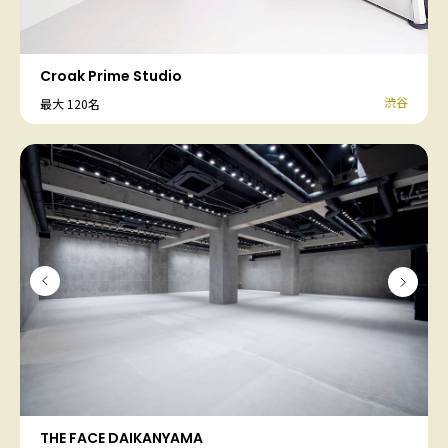
Croak Prime Studio
渋谷
最大 120名
THE FACE DAIKANYAMA