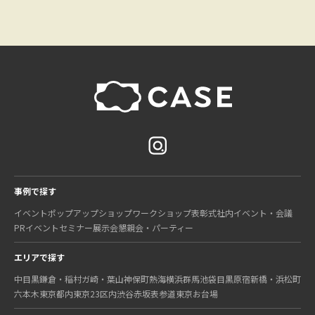
事例で探す
イベント
ポップアップショップ
ワークショップ
表彰式
社内イベント・会議
PRイベント
セミナー
展示会
懇親会・パーティー
エリアで探す
中目黒
鎌倉・稲村ガ崎・葉山
神保町
熱海
横浜
群馬
池袋
目黒
原宿
新橋・浜松町
六本木
東京都内
東京23区内
渋谷
赤坂
表参道
東京
お台場