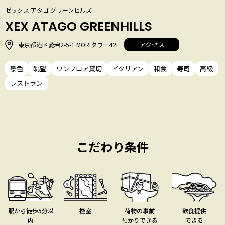
ゼックス アタゴ グリーンヒルズ
XEX ATAGO GREENHILLS
アクセス
東京都港区愛宕2-5-1 MORIタワー42F
景色
眺望
ワンフロア貸切
イタリアン
和食
寿司
高級
レストラン
こだわり条件
駅から徒歩5分以
控室
荷物の事前
飲食提供
内
預かりできる
できる