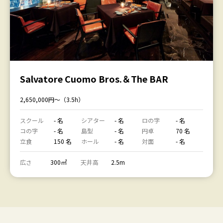
Salvatore Cuomo Bros.＆The BAR
2,650,000円〜（3.5h）
スクール
- 名
シアター
- 名
ロの字
- 名
コの字
- 名
島型
- 名
円卓
70 名
立食
150 名
ホール
- 名
対面
- 名
広さ
300㎡
天井高
2.5m