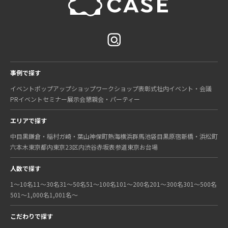
事例で探す
イベント
ポップアップショップ
ワークショップ
表彰式
社内イベント・会議
PRイベント
セミナー
展示会
懇親会・パーティー
エリアで探す
中目黒
鎌倉・稲村ガ崎・葉山
神保町
熱海
横浜
群馬
池袋
目黒
原宿
新橋・浜松町
六本木
東京都内
東京23区内
渋谷
赤坂
表参道
東京
お台場
人数で探す
1〜10名
11〜30名
31〜50名
51〜100名
101〜200名
201〜300名
301〜500名
501〜1,000名
1,001名〜
こだわりで探す