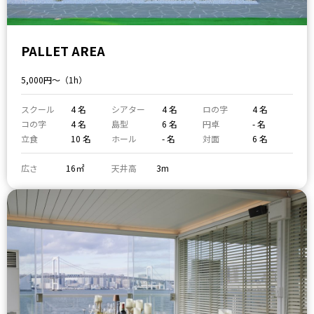
PALLET AREA
5,000円〜（1h）
スクール
4 名
シアター
4 名
ロの字
4 名
コの字
4 名
島型
6 名
円卓
- 名
立食
10 名
ホール
- 名
対面
6 名
広さ
16㎡
天井高
3m