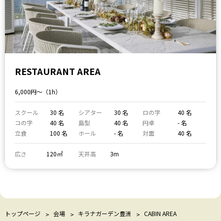
RESTAURANT AREA
6,000円〜（1h）
スクール
30 名
シアター
30 名
ロの字
40 名
コの字
40 名
島型
40 名
円卓
- 名
立食
100 名
ホール
- 名
対面
40 名
広さ
120㎡
天井高
3m
トップページ
会場
キラナガーデン豊洲
CABIN AREA