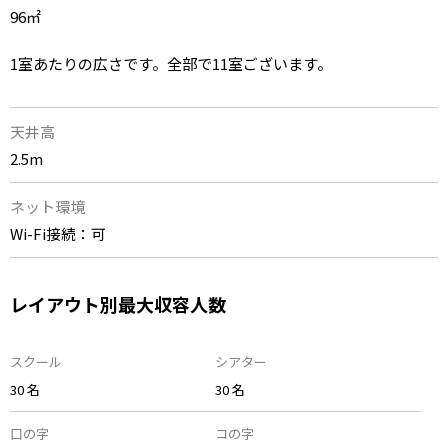
96㎡
1室あたりの広さです。全部で11室ございます。
天井高
2.5m
ネット環境
Wi-Fi接続：可
レイアウト別最大収容人数
スクール
シアター
30 名
30 名
口の字
コの字