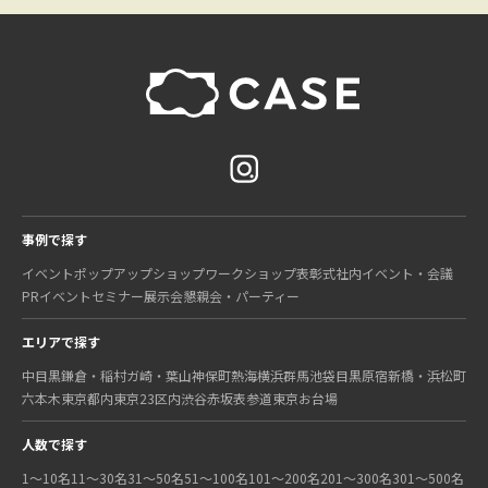
事例で探す
イベント
ポップアップショップ
ワークショップ
表彰式
社内イベント・会議
PRイベント
セミナー
展示会
懇親会・パーティー
エリアで探す
中目黒
鎌倉・稲村ガ崎・葉山
神保町
熱海
横浜
群馬
池袋
目黒
原宿
新橋・浜松町
六本木
東京都内
東京23区内
渋谷
赤坂
表参道
東京
お台場
人数で探す
1〜10名
11〜30名
31〜50名
51〜100名
101〜200名
201〜300名
301〜500名