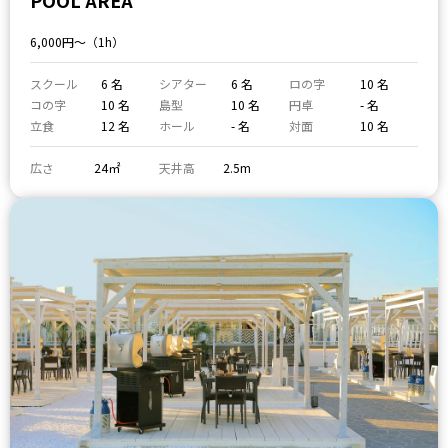
POOL AREA
6,000円〜（1h）
スクール
6 名
シアター
6 名
ロの字
10 名
コの字
10 名
島型
10 名
円卓
- 名
立食
12 名
ホール
- 名
対面
10 名
広さ
24㎡
天井高
2.5m