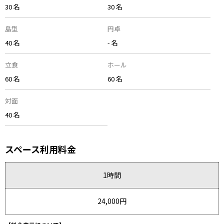
30 名
30 名
島型
円卓
40 名
- 名
立食
ホール
60 名
60 名
対面
40 名
スペース利用料金
1時間
24,000円