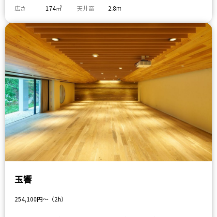
広さ
174㎡
天井高
2.8m
玉響
254,100円〜（2h）