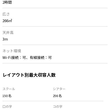
2時間
広さ
266㎡
天井高
3m
ネット環境
Wi-Fi接続：可、有線接続：可
レイアウト別最大収容人数
スクール
シアター
150 名
256 名
口の字
コの字