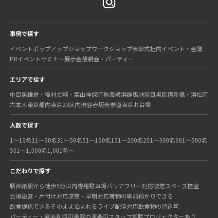
事例で探す
イベント
ポップアップショップ
ワークショップ
表彰式
社内イベント・会議
PRイベント
セミナー
展示会
懇親会・パーティー
エリアで探す
中目黒
鎌倉・稲村ガ崎・葉山
神保町
熱海
横浜
群馬
池袋
目黒
原宿
新橋・浜松町
六本木
東京都内
東京23区内
渋谷
赤坂
表参道
東京
お台場
人数で探す
1〜10名
11〜30名
31〜50名
51〜100名
101〜200名
201〜300名
301〜500名
501〜1,000名
1,001名〜
こだわりで探す
駅直結
駅から徒歩5分以内
専用駐車場
バリアフリー対応
喫煙スペース
控室
会場設営・片付け対応
深夜・早朝対応
荷物の事前預かりできる
飲食提供できる
そのまま泊まれる
ライブ配信対応
飲食物の持込可
パーティー・宴会利用可
楽器の演奏可
スタッフ常駐
プロジェクターあり