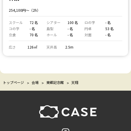
254,100円〜（2h）
スクール
72 名
シアター
100 名
ロの字
- 名
コの字
- 名
島型
- 名
円卓
53 名
立食
70 名
ホール
- 名
対面
- 名
広さ
126㎡
天井高
2.5m
トップページ
会場
東郷記念館
天翔