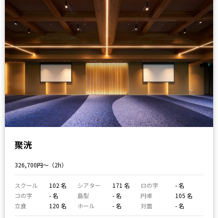
聚洸
326,700円〜（2h）
スクール
102 名
シアター
171 名
ロの字
- 名
コの字
- 名
島型
- 名
円卓
105 名
立食
120 名
ホール
- 名
対面
- 名