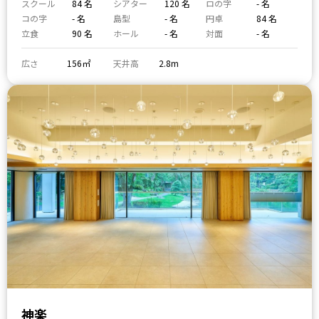
スクール
84 名
シアター
120 名
ロの字
- 名
コの字
- 名
島型
- 名
円卓
84 名
立食
90 名
ホール
- 名
対面
- 名
広さ
156㎡
天井高
2.8m
神楽