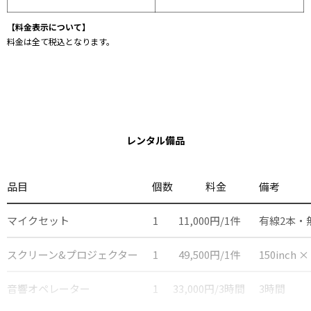
【料金表示について】
料金は全て税込となります。
レンタル備品
品目
個数
料金
備考
マイクセット
1
11,000円/1件
有線2本・
スクリーン&プロジェクター
1
49,500円/1件
150inch ×
音響オペレーター
1
33,000円/3時間
3時間