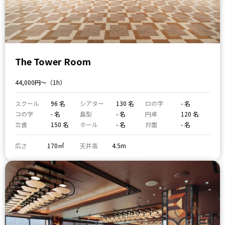
The Tower Room
44,000円〜（1h）
スクール
96 名
シアター
130 名
ロの字
- 名
コの字
- 名
島型
- 名
円卓
120 名
立食
150 名
ホール
- 名
対面
- 名
広さ
170㎡
天井高
4.5m