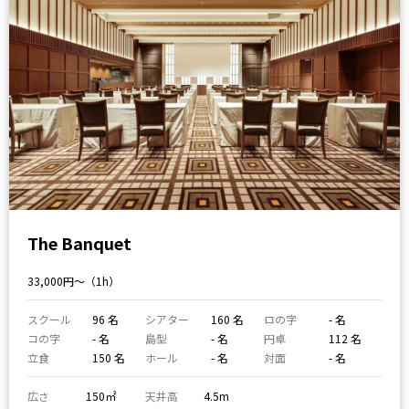
The Banquet
33,000円〜（1h）
スクール
96 名
シアター
160 名
ロの字
- 名
コの字
- 名
島型
- 名
円卓
112 名
立食
150 名
ホール
- 名
対面
- 名
広さ
150㎡
天井高
4.5m