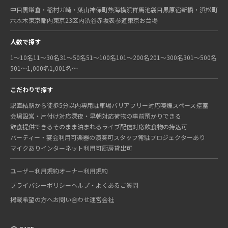
中目黒
鎌倉・稲村ガ崎・葉山
神保町
熱海
横浜
群馬
池袋
目黒
原宿
新橋・浜松町
六本木
東京都内
東京23区内
渋谷
赤坂
表参道
東京
お台場
人数で探す
1〜10名
11〜30名
31〜50名
51〜100名
101〜200名
201〜300名
301〜500名
501〜1,000名
1,001名〜
こだわりで探す
駅直結
駅から徒歩5分以内
専用駐車場
バリアフリー対応
喫煙スペース
控室
会場設営・片付け対応
深夜・早朝対応
荷物の事前預かりできる
飲食提供できる
そのまま泊まれる
ライブ配信対応
飲食物の持込可
パーティー・宴会利用可
楽器の演奏可
スタッフ常駐
プロジェクターあり
マイクあり
インターネット利用可
厨房貸出可
ユーザー利用規約
オーナー利用規約
プライバシーポリシー
ヘルプ・よくあるご質問
掲載希望の方へ
お問い合わせ
運営会社