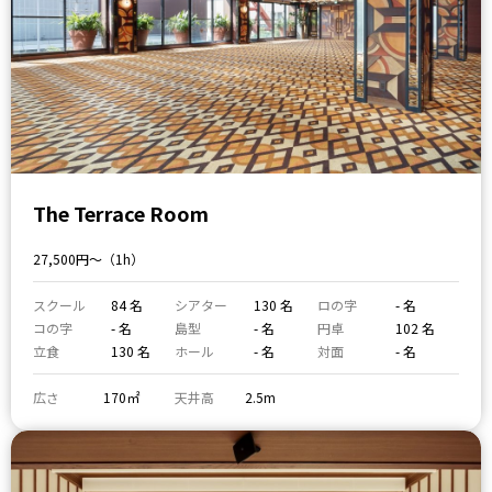
The Terrace Room
27,500円〜（1h）
スクール
84 名
シアター
130 名
ロの字
- 名
コの字
- 名
島型
- 名
円卓
102 名
立食
130 名
ホール
- 名
対面
- 名
広さ
170㎡
天井高
2.5m