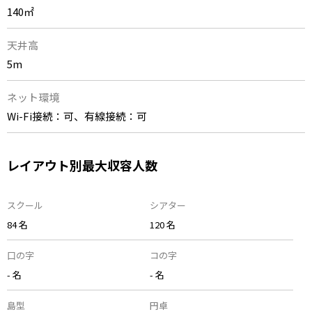
140㎡
天井高
5m
ネット環境
Wi-Fi接続：可、有線接続：可
レイアウト別最大収容人数
スクール
シアター
84 名
120 名
口の字
コの字
- 名
- 名
島型
円卓