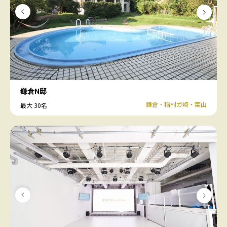
鎌倉N邸
鎌倉・稲村ガ崎・葉山
最大 30名