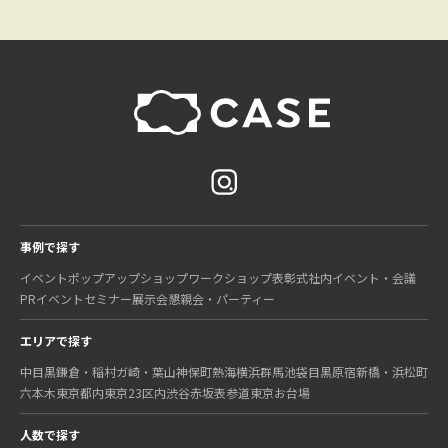
事例で探す
イベント
ポップアップショップ
ワークショップ
表彰式
社内イベント・会議
PRイベント
セミナー
展示会
懇親会・パーティー
エリアで探す
中目黒
鎌倉・稲村ガ崎・葉山
神保町
熱海
横浜
群馬
池袋
目黒
原宿
新橋・浜松町
六本木
東京都内
東京23区内
渋谷
赤坂
表参道
東京
お台場
人数で探す