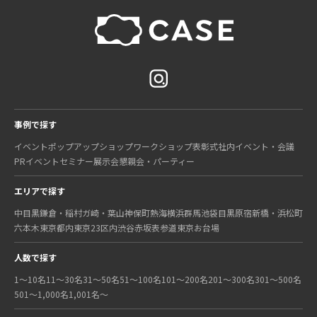
事例で探す
イベント
ポップアップショップ
ワークショップ
表彰式
社内イベント・会議
PRイベント
セミナー
展示会
懇親会・パーティー
エリアで探す
中目黒
鎌倉・稲村ガ崎・葉山
神保町
熱海
横浜
群馬
池袋
目黒
原宿
新橋・浜松町
六本木
東京都内
東京23区内
渋谷
赤坂
表参道
東京
お台場
人数で探す
1〜10名
11〜30名
31〜50名
51〜100名
101〜200名
201〜300名
301〜500名
501〜1,000名
1,001名〜