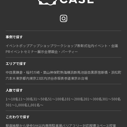
事例で探す
イベント
ポップアップショップ
ワークショップ
表彰式
社内イベント・会議
PRイベント
セミナー
展示会
懇親会・パーティー
エリアで探す
中目黒
鎌倉・稲村ガ崎・葉山
神保町
熱海
横浜
群馬
池袋
目黒
原宿
新橋・浜松町
六本木
東京都内
東京23区内
渋谷
赤坂
表参道
東京
お台場
人数で探す
1〜10名
11〜30名
31〜50名
51〜100名
101〜200名
201〜300名
301〜500名
501〜1,000名
1,001名〜
こだわりで探す
駅直結
駅から徒歩5分以内
専用駐車場
バリアフリー対応
喫煙スペース
控室